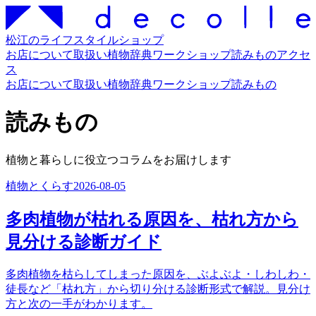
松江のライフスタイルショップ
お店について
取扱い
植物辞典
ワークショップ
読みもの
アクセ
ス
お店について
取扱い
植物辞典
ワークショップ
読みもの
読みもの
植物と暮らしに役立つコラムをお届けします
植物とくらす
2026-08-05
多肉植物が枯れる原因を、枯れ方から
見分ける診断ガイド
多肉植物を枯らしてしまった原因を、ぶよぶよ・しわしわ・
徒長など「枯れ方」から切り分ける診断形式で解説。見分け
方と次の一手がわかります。