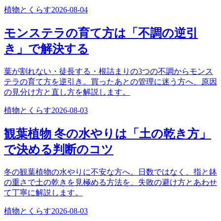
植物とくらす
2026-08-04
モンステラの育て方は「不調の逆引
き」で解決する
葉が割れない・徒長する・根詰まりの3つの不調からモンス
テラの育て方を逆引き。買ったあとの管理に迷う方へ、原因
の見分け方と直し方を解説します。
植物とくらす
2026-08-03
観葉植物 冬の水やりは「土の乾き方」
で決める判断のコツ
冬の観葉植物の水やりに不安な方へ。日数ではなく、指と鉢
の重さで土の乾きを見極める方法を、失敗の避け方とあわせ
て丁寧に解説します。
植物とくらす
2026-08-03