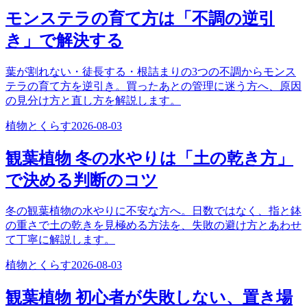
モンステラの育て方は「不調の逆引
き」で解決する
葉が割れない・徒長する・根詰まりの3つの不調からモンス
テラの育て方を逆引き。買ったあとの管理に迷う方へ、原因
の見分け方と直し方を解説します。
植物とくらす
2026-08-03
観葉植物 冬の水やりは「土の乾き方」
で決める判断のコツ
冬の観葉植物の水やりに不安な方へ。日数ではなく、指と鉢
の重さで土の乾きを見極める方法を、失敗の避け方とあわせ
て丁寧に解説します。
植物とくらす
2026-08-03
観葉植物 初心者が失敗しない、置き場