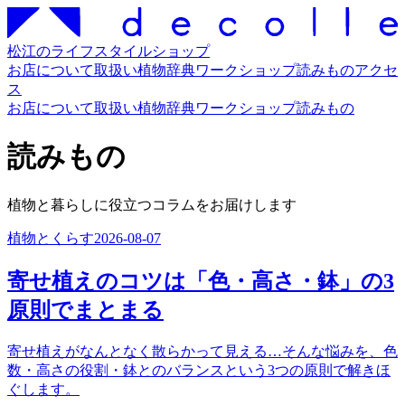
松江のライフスタイルショップ
お店について
取扱い
植物辞典
ワークショップ
読みもの
アクセ
ス
お店について
取扱い
植物辞典
ワークショップ
読みもの
読みもの
植物と暮らしに役立つコラムをお届けします
植物とくらす
2026-08-07
寄せ植えのコツは「色・高さ・鉢」の3
原則でまとまる
寄せ植えがなんとなく散らかって見える…そんな悩みを、色
数・高さの役割・鉢とのバランスという3つの原則で解きほ
ぐします。