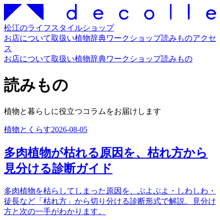
松江のライフスタイルショップ
お店について
取扱い
植物辞典
ワークショップ
読みもの
アクセ
ス
お店について
取扱い
植物辞典
ワークショップ
読みもの
読みもの
植物と暮らしに役立つコラムをお届けします
植物とくらす
2026-08-05
多肉植物が枯れる原因を、枯れ方から
見分ける診断ガイド
多肉植物を枯らしてしまった原因を、ぶよぶよ・しわしわ・
徒長など「枯れ方」から切り分ける診断形式で解説。見分け
方と次の一手がわかります。