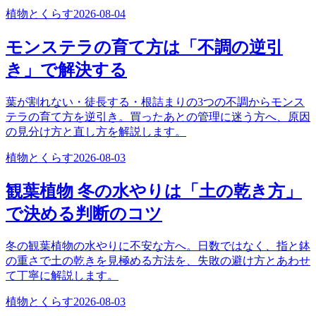
植物とくらす
2026-08-04
モンステラの育て方は「不調の逆引
き」で解決する
葉が割れない・徒長する・根詰まりの3つの不調からモンス
テラの育て方を逆引き。買ったあとの管理に迷う方へ、原因
の見分け方と直し方を解説します。
植物とくらす
2026-08-03
観葉植物 冬の水やりは「土の乾き方」
で決める判断のコツ
冬の観葉植物の水やりに不安な方へ。日数ではなく、指と鉢
の重さで土の乾きを見極める方法を、失敗の避け方とあわせ
て丁寧に解説します。
植物とくらす
2026-08-03