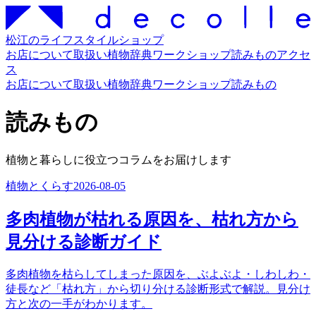
松江のライフスタイルショップ
お店について
取扱い
植物辞典
ワークショップ
読みもの
アクセ
ス
お店について
取扱い
植物辞典
ワークショップ
読みもの
読みもの
植物と暮らしに役立つコラムをお届けします
植物とくらす
2026-08-05
多肉植物が枯れる原因を、枯れ方から
見分ける診断ガイド
多肉植物を枯らしてしまった原因を、ぶよぶよ・しわしわ・
徒長など「枯れ方」から切り分ける診断形式で解説。見分け
方と次の一手がわかります。