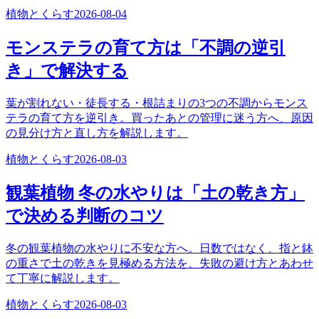
植物とくらす
2026-08-04
モンステラの育て方は「不調の逆引
き」で解決する
葉が割れない・徒長する・根詰まりの3つの不調からモンス
テラの育て方を逆引き。買ったあとの管理に迷う方へ、原因
の見分け方と直し方を解説します。
植物とくらす
2026-08-03
観葉植物 冬の水やりは「土の乾き方」
で決める判断のコツ
冬の観葉植物の水やりに不安な方へ。日数ではなく、指と鉢
の重さで土の乾きを見極める方法を、失敗の避け方とあわせ
て丁寧に解説します。
植物とくらす
2026-08-03