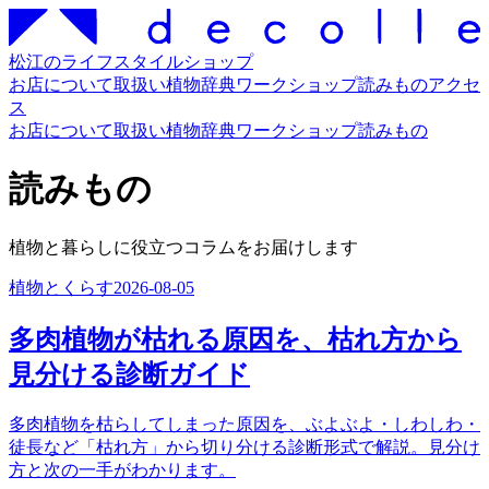
松江のライフスタイルショップ
お店について
取扱い
植物辞典
ワークショップ
読みもの
アクセ
ス
お店について
取扱い
植物辞典
ワークショップ
読みもの
読みもの
植物と暮らしに役立つコラムをお届けします
植物とくらす
2026-08-05
多肉植物が枯れる原因を、枯れ方から
見分ける診断ガイド
多肉植物を枯らしてしまった原因を、ぶよぶよ・しわしわ・
徒長など「枯れ方」から切り分ける診断形式で解説。見分け
方と次の一手がわかります。