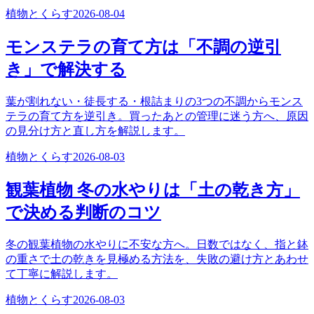
植物とくらす
2026-08-04
モンステラの育て方は「不調の逆引
き」で解決する
葉が割れない・徒長する・根詰まりの3つの不調からモンス
テラの育て方を逆引き。買ったあとの管理に迷う方へ、原因
の見分け方と直し方を解説します。
植物とくらす
2026-08-03
観葉植物 冬の水やりは「土の乾き方」
で決める判断のコツ
冬の観葉植物の水やりに不安な方へ。日数ではなく、指と鉢
の重さで土の乾きを見極める方法を、失敗の避け方とあわせ
て丁寧に解説します。
植物とくらす
2026-08-03