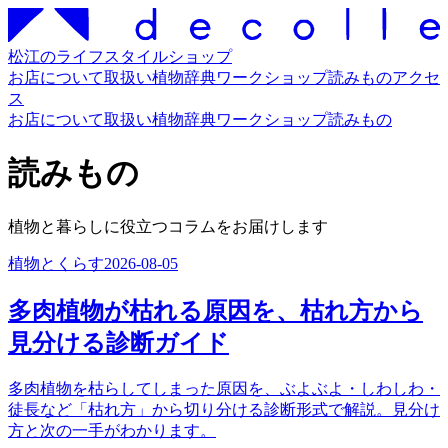
松江のライフスタイルショップ
お店について
取扱い
植物辞典
ワークショップ
読みもの
アクセ
ス
お店について
取扱い
植物辞典
ワークショップ
読みもの
読みもの
植物と暮らしに役立つコラムをお届けします
植物とくらす
2026-08-05
多肉植物が枯れる原因を、枯れ方から
見分ける診断ガイド
多肉植物を枯らしてしまった原因を、ぶよぶよ・しわしわ・
徒長など「枯れ方」から切り分ける診断形式で解説。見分け
方と次の一手がわかります。