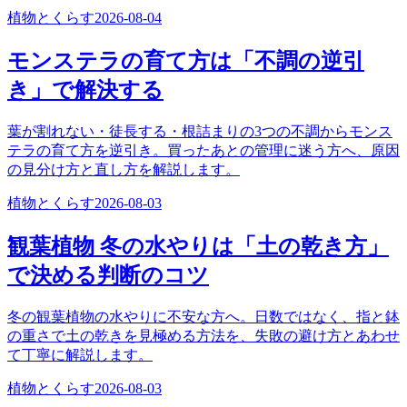
植物とくらす
2026-08-04
モンステラの育て方は「不調の逆引
き」で解決する
葉が割れない・徒長する・根詰まりの3つの不調からモンス
テラの育て方を逆引き。買ったあとの管理に迷う方へ、原因
の見分け方と直し方を解説します。
植物とくらす
2026-08-03
観葉植物 冬の水やりは「土の乾き方」
で決める判断のコツ
冬の観葉植物の水やりに不安な方へ。日数ではなく、指と鉢
の重さで土の乾きを見極める方法を、失敗の避け方とあわせ
て丁寧に解説します。
植物とくらす
2026-08-03