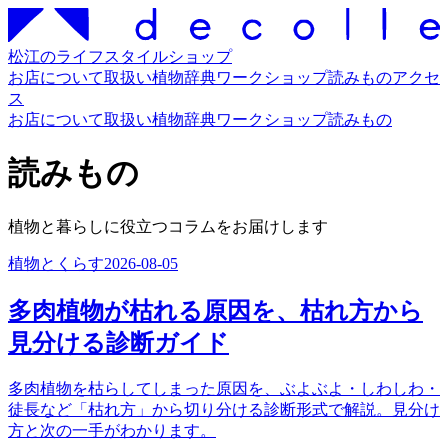
松江のライフスタイルショップ
お店について
取扱い
植物辞典
ワークショップ
読みもの
アクセ
ス
お店について
取扱い
植物辞典
ワークショップ
読みもの
読みもの
植物と暮らしに役立つコラムをお届けします
植物とくらす
2026-08-05
多肉植物が枯れる原因を、枯れ方から
見分ける診断ガイド
多肉植物を枯らしてしまった原因を、ぶよぶよ・しわしわ・
徒長など「枯れ方」から切り分ける診断形式で解説。見分け
方と次の一手がわかります。