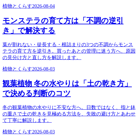
植物とくらす
2026-08-04
モンステラの育て方は「不調の逆引
き」で解決する
葉が割れない・徒長する・根詰まりの3つの不調からモンス
テラの育て方を逆引き。買ったあとの管理に迷う方へ、原因
の見分け方と直し方を解説します。
植物とくらす
2026-08-03
観葉植物 冬の水やりは「土の乾き方」
で決める判断のコツ
冬の観葉植物の水やりに不安な方へ。日数ではなく、指と鉢
の重さで土の乾きを見極める方法を、失敗の避け方とあわせ
て丁寧に解説します。
植物とくらす
2026-08-03