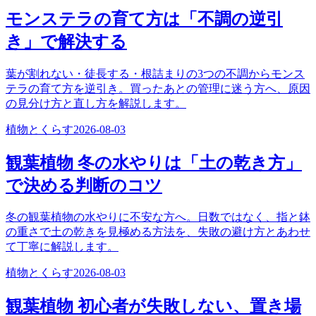
モンステラの育て方は「不調の逆引
き」で解決する
葉が割れない・徒長する・根詰まりの3つの不調からモンス
テラの育て方を逆引き。買ったあとの管理に迷う方へ、原因
の見分け方と直し方を解説します。
植物とくらす
2026-08-03
観葉植物 冬の水やりは「土の乾き方」
で決める判断のコツ
冬の観葉植物の水やりに不安な方へ。日数ではなく、指と鉢
の重さで土の乾きを見極める方法を、失敗の避け方とあわせ
て丁寧に解説します。
植物とくらす
2026-08-03
観葉植物 初心者が失敗しない、置き場