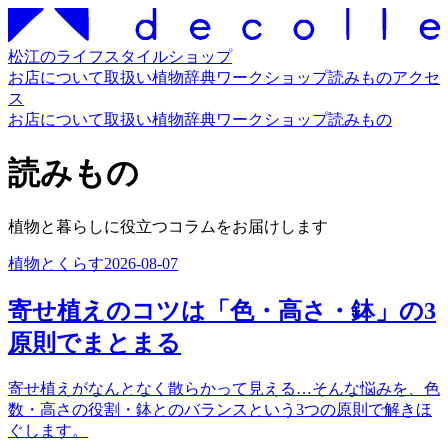
松江のライフスタイルショップ
お店について
取扱い
植物辞典
ワークショップ
読みもの
アクセ
ス
お店について
取扱い
植物辞典
ワークショップ
読みもの
読みもの
植物と暮らしに役立つコラムをお届けします
植物とくらす
2026-08-07
寄せ植えのコツは「色・高さ・鉢」の3
原則でまとまる
寄せ植えがなんとなく散らかって見える…そんな悩みを、色
数・高さの役割・鉢とのバランスという3つの原則で解きほ
ぐします。