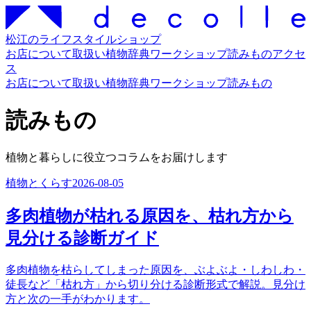
松江のライフスタイルショップ
お店について
取扱い
植物辞典
ワークショップ
読みもの
アクセ
ス
お店について
取扱い
植物辞典
ワークショップ
読みもの
読みもの
植物と暮らしに役立つコラムをお届けします
植物とくらす
2026-08-05
多肉植物が枯れる原因を、枯れ方から
見分ける診断ガイド
多肉植物を枯らしてしまった原因を、ぶよぶよ・しわしわ・
徒長など「枯れ方」から切り分ける診断形式で解説。見分け
方と次の一手がわかります。