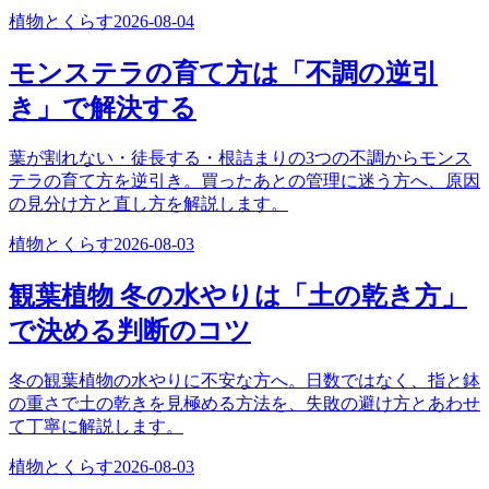
植物とくらす
2026-08-04
モンステラの育て方は「不調の逆引
き」で解決する
葉が割れない・徒長する・根詰まりの3つの不調からモンス
テラの育て方を逆引き。買ったあとの管理に迷う方へ、原因
の見分け方と直し方を解説します。
植物とくらす
2026-08-03
観葉植物 冬の水やりは「土の乾き方」
で決める判断のコツ
冬の観葉植物の水やりに不安な方へ。日数ではなく、指と鉢
の重さで土の乾きを見極める方法を、失敗の避け方とあわせ
て丁寧に解説します。
植物とくらす
2026-08-03