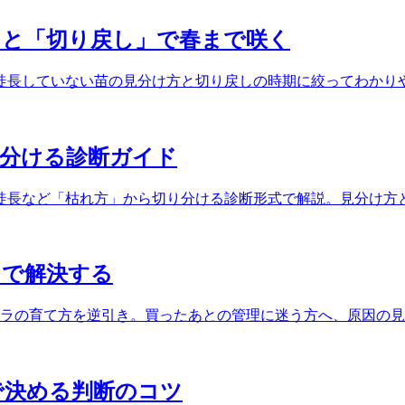
」と「切り戻し」で春まで咲く
徒長していない苗の見分け方と切り戻しの時期に絞ってわかり
見分ける診断ガイド
徒長など「枯れ方」から切り分ける診断形式で解説。見分け方
」で解決する
テラの育て方を逆引き。買ったあとの管理に迷う方へ、原因の
で決める判断のコツ