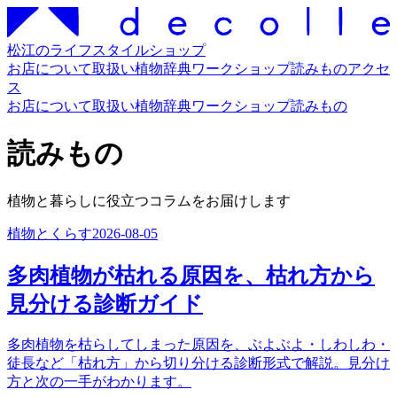
松江のライフスタイルショップ
お店について
取扱い
植物辞典
ワークショップ
読みもの
アクセ
ス
お店について
取扱い
植物辞典
ワークショップ
読みもの
読みもの
植物と暮らしに役立つコラムをお届けします
植物とくらす
2026-08-05
多肉植物が枯れる原因を、枯れ方から
見分ける診断ガイド
多肉植物を枯らしてしまった原因を、ぶよぶよ・しわしわ・
徒長など「枯れ方」から切り分ける診断形式で解説。見分け
方と次の一手がわかります。