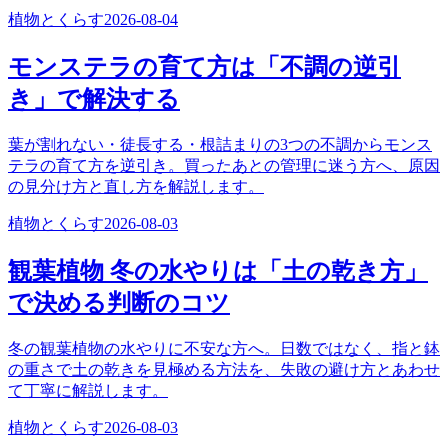
植物とくらす
2026-08-04
モンステラの育て方は「不調の逆引
き」で解決する
葉が割れない・徒長する・根詰まりの3つの不調からモンス
テラの育て方を逆引き。買ったあとの管理に迷う方へ、原因
の見分け方と直し方を解説します。
植物とくらす
2026-08-03
観葉植物 冬の水やりは「土の乾き方」
で決める判断のコツ
冬の観葉植物の水やりに不安な方へ。日数ではなく、指と鉢
の重さで土の乾きを見極める方法を、失敗の避け方とあわせ
て丁寧に解説します。
植物とくらす
2026-08-03