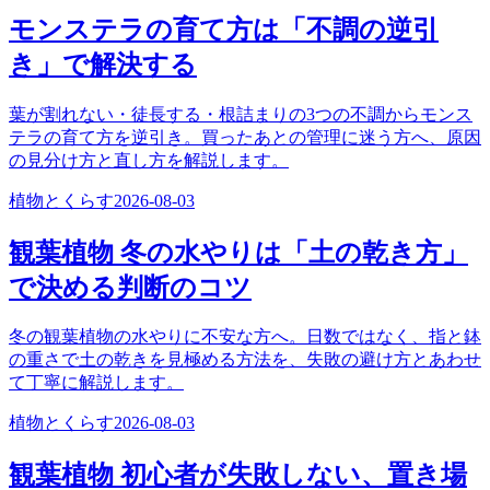
モンステラの育て方は「不調の逆引
き」で解決する
葉が割れない・徒長する・根詰まりの3つの不調からモンス
テラの育て方を逆引き。買ったあとの管理に迷う方へ、原因
の見分け方と直し方を解説します。
植物とくらす
2026-08-03
観葉植物 冬の水やりは「土の乾き方」
で決める判断のコツ
冬の観葉植物の水やりに不安な方へ。日数ではなく、指と鉢
の重さで土の乾きを見極める方法を、失敗の避け方とあわせ
て丁寧に解説します。
植物とくらす
2026-08-03
観葉植物 初心者が失敗しない、置き場