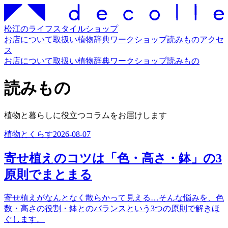
松江のライフスタイルショップ
お店について
取扱い
植物辞典
ワークショップ
読みもの
アクセ
ス
お店について
取扱い
植物辞典
ワークショップ
読みもの
読みもの
植物と暮らしに役立つコラムをお届けします
植物とくらす
2026-08-07
寄せ植えのコツは「色・高さ・鉢」の3
原則でまとまる
寄せ植えがなんとなく散らかって見える…そんな悩みを、色
数・高さの役割・鉢とのバランスという3つの原則で解きほ
ぐします。