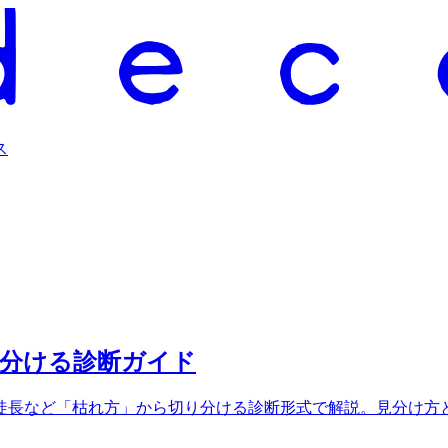
ス
見分ける診断ガイド
徒長など「枯れ方」から切り分ける診断形式で解説。見分け方