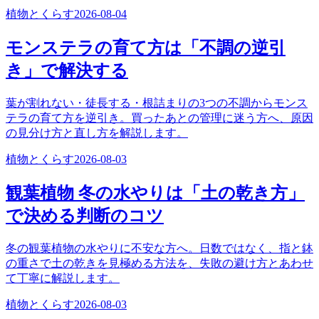
植物とくらす
2026-08-04
モンステラの育て方は「不調の逆引
き」で解決する
葉が割れない・徒長する・根詰まりの3つの不調からモンス
テラの育て方を逆引き。買ったあとの管理に迷う方へ、原因
の見分け方と直し方を解説します。
植物とくらす
2026-08-03
観葉植物 冬の水やりは「土の乾き方」
で決める判断のコツ
冬の観葉植物の水やりに不安な方へ。日数ではなく、指と鉢
の重さで土の乾きを見極める方法を、失敗の避け方とあわせ
て丁寧に解説します。
植物とくらす
2026-08-03