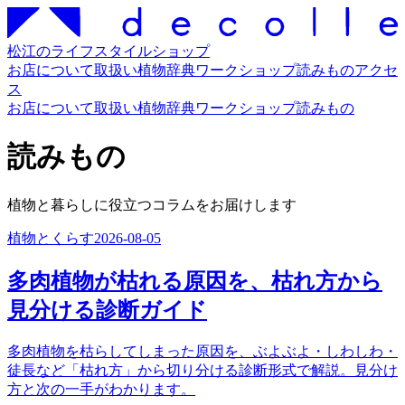
松江のライフスタイルショップ
お店について
取扱い
植物辞典
ワークショップ
読みもの
アクセ
ス
お店について
取扱い
植物辞典
ワークショップ
読みもの
読みもの
植物と暮らしに役立つコラムをお届けします
植物とくらす
2026-08-05
多肉植物が枯れる原因を、枯れ方から
見分ける診断ガイド
多肉植物を枯らしてしまった原因を、ぶよぶよ・しわしわ・
徒長など「枯れ方」から切り分ける診断形式で解説。見分け
方と次の一手がわかります。