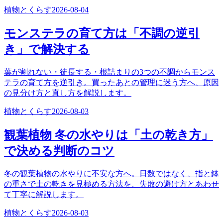
植物とくらす
2026-08-04
モンステラの育て方は「不調の逆引
き」で解決する
葉が割れない・徒長する・根詰まりの3つの不調からモンス
テラの育て方を逆引き。買ったあとの管理に迷う方へ、原因
の見分け方と直し方を解説します。
植物とくらす
2026-08-03
観葉植物 冬の水やりは「土の乾き方」
で決める判断のコツ
冬の観葉植物の水やりに不安な方へ。日数ではなく、指と鉢
の重さで土の乾きを見極める方法を、失敗の避け方とあわせ
て丁寧に解説します。
植物とくらす
2026-08-03