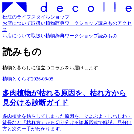
松江のライフスタイルショップ
お店について
取扱い
植物辞典
ワークショップ
読みもの
アクセ
ス
お店について
取扱い
植物辞典
ワークショップ
読みもの
読みもの
植物と暮らしに役立つコラムをお届けします
植物とくらす
2026-08-05
多肉植物が枯れる原因を、枯れ方から
見分ける診断ガイド
多肉植物を枯らしてしまった原因を、ぶよぶよ・しわしわ・
徒長など「枯れ方」から切り分ける診断形式で解説。見分け
方と次の一手がわかります。