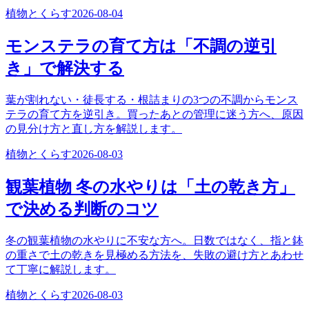
植物とくらす
2026-08-04
モンステラの育て方は「不調の逆引
き」で解決する
葉が割れない・徒長する・根詰まりの3つの不調からモンス
テラの育て方を逆引き。買ったあとの管理に迷う方へ、原因
の見分け方と直し方を解説します。
植物とくらす
2026-08-03
観葉植物 冬の水やりは「土の乾き方」
で決める判断のコツ
冬の観葉植物の水やりに不安な方へ。日数ではなく、指と鉢
の重さで土の乾きを見極める方法を、失敗の避け方とあわせ
て丁寧に解説します。
植物とくらす
2026-08-03