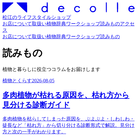
松江のライフスタイルショップ
お店について
取扱い
植物辞典
ワークショップ
読みもの
アクセ
ス
お店について
取扱い
植物辞典
ワークショップ
読みもの
読みもの
植物と暮らしに役立つコラムをお届けします
植物とくらす
2026-08-05
多肉植物が枯れる原因を、枯れ方から
見分ける診断ガイド
多肉植物を枯らしてしまった原因を、ぶよぶよ・しわしわ・
徒長など「枯れ方」から切り分ける診断形式で解説。見分け
方と次の一手がわかります。