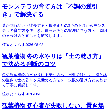
モンステラの育て方は「不調の逆引
き」で解決する
葉が割れない・徒長する・根詰まりの3つの不調からモンス
テラの育て方を逆引き。買ったあとの管理に迷う方へ、原因
の見分け方と直し方を解説します。
植物とくらす
2026-08-03
観葉植物 冬の水やりは「土の乾き方」
で決める判断のコツ
冬の観葉植物の水やりに不安な方へ。日数ではなく、指と鉢
の重さで土の乾きを見極める方法を、失敗の避け方とあわせ
て丁寧に解説します。
植物とくらす
2026-08-03
観葉植物 初心者が失敗しない、置き場