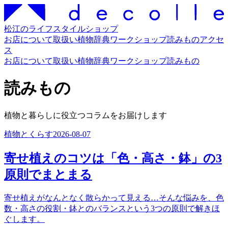
松江のライフスタイルショップ
お店について
取扱い
植物辞典
ワークショップ
読みもの
アクセ
ス
お店について
取扱い
植物辞典
ワークショップ
読みもの
読みもの
植物と暮らしに役立つコラムをお届けします
植物とくらす
2026-08-07
寄せ植えのコツは「色・高さ・鉢」の3
原則でまとまる
寄せ植えがなんとなく散らかって見える…そんな悩みを、色
数・高さの役割・鉢とのバランスという3つの原則で解きほ
ぐします。