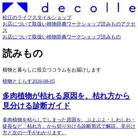
松江のライフスタイルショップ
お店について
取扱い
植物辞典
ワークショップ
読みもの
アクセ
ス
お店について
取扱い
植物辞典
ワークショップ
読みもの
読みもの
植物と暮らしに役立つコラムをお届けします
植物とくらす
2026-08-05
多肉植物が枯れる原因を、枯れ方から
見分ける診断ガイド
多肉植物を枯らしてしまった原因を、ぶよぶよ・しわしわ・
徒長など「枯れ方」から切り分ける診断形式で解説。見分け
方と次の一手がわかります。