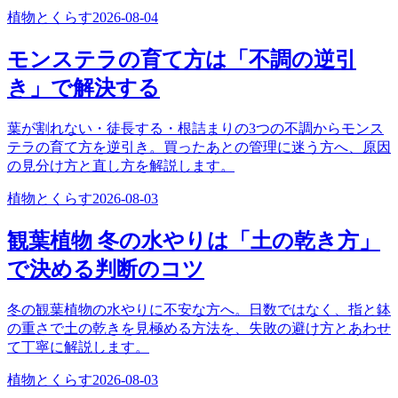
植物とくらす
2026-08-04
モンステラの育て方は「不調の逆引
き」で解決する
葉が割れない・徒長する・根詰まりの3つの不調からモンス
テラの育て方を逆引き。買ったあとの管理に迷う方へ、原因
の見分け方と直し方を解説します。
植物とくらす
2026-08-03
観葉植物 冬の水やりは「土の乾き方」
で決める判断のコツ
冬の観葉植物の水やりに不安な方へ。日数ではなく、指と鉢
の重さで土の乾きを見極める方法を、失敗の避け方とあわせ
て丁寧に解説します。
植物とくらす
2026-08-03