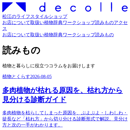
松江のライフスタイルショップ
お店について
取扱い
植物辞典
ワークショップ
読みもの
アクセ
ス
お店について
取扱い
植物辞典
ワークショップ
読みもの
読みもの
植物と暮らしに役立つコラムをお届けします
植物とくらす
2026-08-05
多肉植物が枯れる原因を、枯れ方から
見分ける診断ガイド
多肉植物を枯らしてしまった原因を、ぶよぶよ・しわしわ・
徒長など「枯れ方」から切り分ける診断形式で解説。見分け
方と次の一手がわかります。