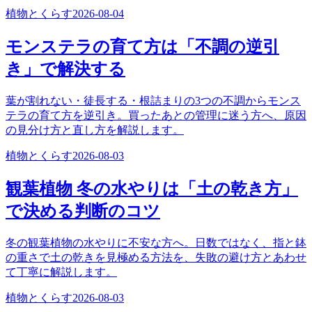
植物とくらす
2026-08-04
モンステラの育て方は「不調の逆引
き」で解決する
葉が割れない・徒長する・根詰まりの3つの不調からモンス
テラの育て方を逆引き。買ったあとの管理に迷う方へ、原因
の見分け方と直し方を解説します。
植物とくらす
2026-08-03
観葉植物 冬の水やりは「土の乾き方」
で決める判断のコツ
冬の観葉植物の水やりに不安な方へ。日数ではなく、指と鉢
の重さで土の乾きを見極める方法を、失敗の避け方とあわせ
て丁寧に解説します。
植物とくらす
2026-08-03