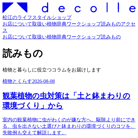
松江のライフスタイルショップ
お店について
取扱い
植物辞典
ワークショップ
読みもの
アクセ
ス
お店について
取扱い
植物辞典
ワークショップ
読みもの
読みもの
植物と暮らしに役立つコラムをお届けします
植物とくらす
2026-08-08
観葉植物の虫対策は「土と鉢まわりの
環境づくり」から
室内の観葉植物に虫がわくのが嫌な方へ。駆除より前にでき
る、虫を出さない土選びと鉢まわりの環境づくりのコツを、
失敗例も交えて解説します。