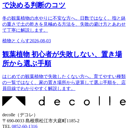
で決める判断のコツ
冬の観葉植物の水やりに不安な方へ。日数ではなく、指と鉢
の重さで土の乾きを見極める方法を、失敗の避け方とあわせ
て丁寧に解説します。
植物とくらす
2026-08-03
観葉植物 初心者が失敗しない、置き場
所から選ぶ手順
はじめての観葉植物で失敗したくない方へ。育てやすい種類
の一覧ではなく、家の置き場所から逆算して選ぶ手順を、店
員目線でわかりやすく解説します。
decolle
（
デコレ
）
〒
690-0033
島根県松江市大庭町1185-2
TEL
0852-60-1316