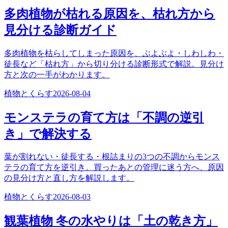
多肉植物が枯れる原因を、枯れ方から
見分ける診断ガイド
多肉植物を枯らしてしまった原因を、ぶよぶよ・しわしわ・
徒長など「枯れ方」から切り分ける診断形式で解説。見分け
方と次の一手がわかります。
植物とくらす
2026-08-04
モンステラの育て方は「不調の逆引
き」で解決する
葉が割れない・徒長する・根詰まりの3つの不調からモンス
テラの育て方を逆引き。買ったあとの管理に迷う方へ、原因
の見分け方と直し方を解説します。
植物とくらす
2026-08-03
観葉植物 冬の水やりは「土の乾き方」