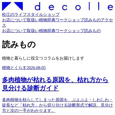
松江のライフスタイルショップ
お店について
取扱い
植物辞典
ワークショップ
読みもの
アクセ
ス
お店について
取扱い
植物辞典
ワークショップ
読みもの
読みもの
植物と暮らしに役立つコラムをお届けします
植物とくらす
2026-08-05
多肉植物が枯れる原因を、枯れ方から
見分ける診断ガイド
多肉植物を枯らしてしまった原因を、ぶよぶよ・しわしわ・
徒長など「枯れ方」から切り分ける診断形式で解説。見分け
方と次の一手がわかります。