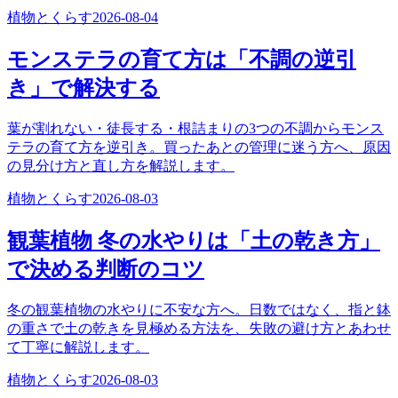
植物とくらす
2026-08-04
モンステラの育て方は「不調の逆引
き」で解決する
葉が割れない・徒長する・根詰まりの3つの不調からモンス
テラの育て方を逆引き。買ったあとの管理に迷う方へ、原因
の見分け方と直し方を解説します。
植物とくらす
2026-08-03
観葉植物 冬の水やりは「土の乾き方」
で決める判断のコツ
冬の観葉植物の水やりに不安な方へ。日数ではなく、指と鉢
の重さで土の乾きを見極める方法を、失敗の避け方とあわせ
て丁寧に解説します。
植物とくらす
2026-08-03