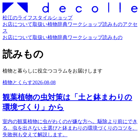
松江のライフスタイルショップ
お店について
取扱い
植物辞典
ワークショップ
読みもの
アクセ
ス
お店について
取扱い
植物辞典
ワークショップ
読みもの
読みもの
植物と暮らしに役立つコラムをお届けします
植物とくらす
2026-08-08
観葉植物の虫対策は「土と鉢まわりの
環境づくり」から
室内の観葉植物に虫がわくのが嫌な方へ。駆除より前にでき
る、虫を出さない土選びと鉢まわりの環境づくりのコツを、
失敗例も交えて解説します。