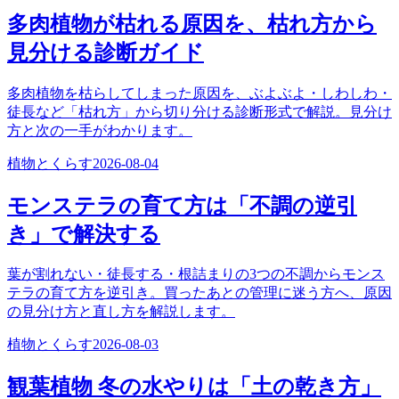
多肉植物が枯れる原因を、枯れ方から
見分ける診断ガイド
多肉植物を枯らしてしまった原因を、ぶよぶよ・しわしわ・
徒長など「枯れ方」から切り分ける診断形式で解説。見分け
方と次の一手がわかります。
植物とくらす
2026-08-04
モンステラの育て方は「不調の逆引
き」で解決する
葉が割れない・徒長する・根詰まりの3つの不調からモンス
テラの育て方を逆引き。買ったあとの管理に迷う方へ、原因
の見分け方と直し方を解説します。
植物とくらす
2026-08-03
観葉植物 冬の水やりは「土の乾き方」