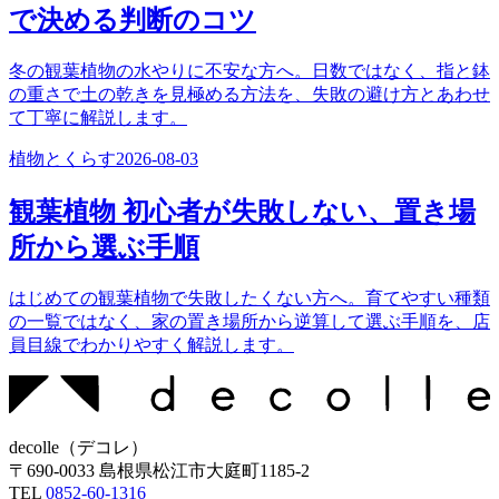
で決める判断のコツ
冬の観葉植物の水やりに不安な方へ。日数ではなく、指と鉢
の重さで土の乾きを見極める方法を、失敗の避け方とあわせ
て丁寧に解説します。
植物とくらす
2026-08-03
観葉植物 初心者が失敗しない、置き場
所から選ぶ手順
はじめての観葉植物で失敗したくない方へ。育てやすい種類
の一覧ではなく、家の置き場所から逆算して選ぶ手順を、店
員目線でわかりやすく解説します。
decolle
（
デコレ
）
〒
690-0033
島根県松江市大庭町1185-2
TEL
0852-60-1316