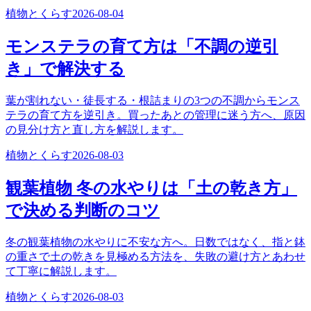
植物とくらす
2026-08-04
モンステラの育て方は「不調の逆引
き」で解決する
葉が割れない・徒長する・根詰まりの3つの不調からモンス
テラの育て方を逆引き。買ったあとの管理に迷う方へ、原因
の見分け方と直し方を解説します。
植物とくらす
2026-08-03
観葉植物 冬の水やりは「土の乾き方」
で決める判断のコツ
冬の観葉植物の水やりに不安な方へ。日数ではなく、指と鉢
の重さで土の乾きを見極める方法を、失敗の避け方とあわせ
て丁寧に解説します。
植物とくらす
2026-08-03