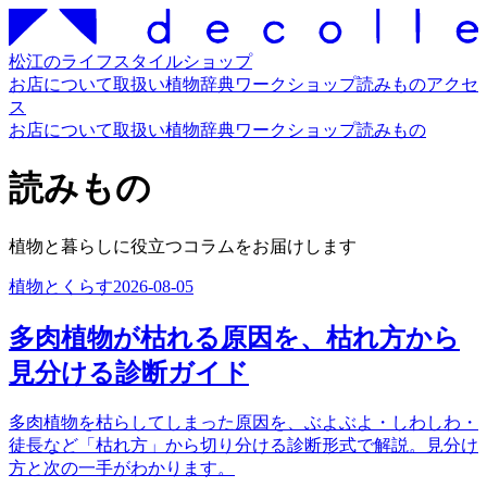
松江のライフスタイルショップ
お店について
取扱い
植物辞典
ワークショップ
読みもの
アクセ
ス
お店について
取扱い
植物辞典
ワークショップ
読みもの
読みもの
植物と暮らしに役立つコラムをお届けします
植物とくらす
2026-08-05
多肉植物が枯れる原因を、枯れ方から
見分ける診断ガイド
多肉植物を枯らしてしまった原因を、ぶよぶよ・しわしわ・
徒長など「枯れ方」から切り分ける診断形式で解説。見分け
方と次の一手がわかります。