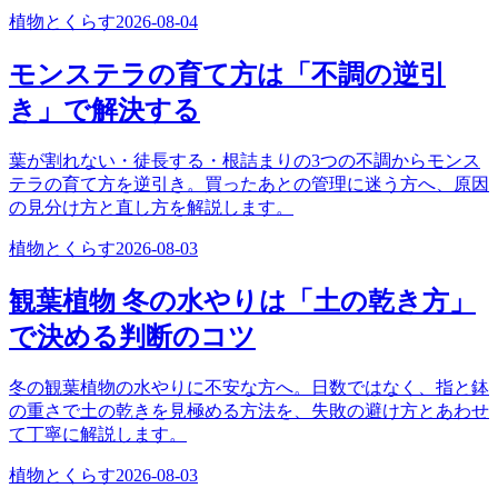
植物とくらす
2026-08-04
モンステラの育て方は「不調の逆引
き」で解決する
葉が割れない・徒長する・根詰まりの3つの不調からモンス
テラの育て方を逆引き。買ったあとの管理に迷う方へ、原因
の見分け方と直し方を解説します。
植物とくらす
2026-08-03
観葉植物 冬の水やりは「土の乾き方」
で決める判断のコツ
冬の観葉植物の水やりに不安な方へ。日数ではなく、指と鉢
の重さで土の乾きを見極める方法を、失敗の避け方とあわせ
て丁寧に解説します。
植物とくらす
2026-08-03