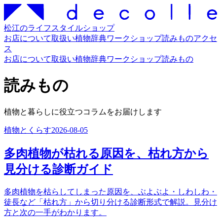
松江のライフスタイルショップ
お店について
取扱い
植物辞典
ワークショップ
読みもの
アクセ
ス
お店について
取扱い
植物辞典
ワークショップ
読みもの
読みもの
植物と暮らしに役立つコラムをお届けします
植物とくらす
2026-08-05
多肉植物が枯れる原因を、枯れ方から
見分ける診断ガイド
多肉植物を枯らしてしまった原因を、ぶよぶよ・しわしわ・
徒長など「枯れ方」から切り分ける診断形式で解説。見分け
方と次の一手がわかります。