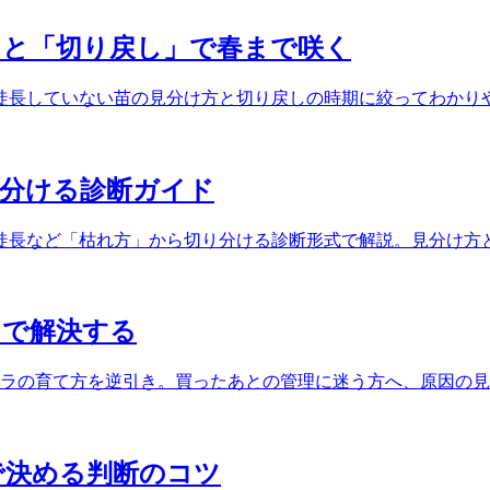
」と「切り戻し」で春まで咲く
徒長していない苗の見分け方と切り戻しの時期に絞ってわかり
見分ける診断ガイド
徒長など「枯れ方」から切り分ける診断形式で解説。見分け方
」で解決する
テラの育て方を逆引き。買ったあとの管理に迷う方へ、原因の
で決める判断のコツ