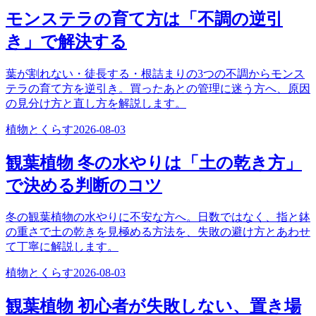
モンステラの育て方は「不調の逆引
き」で解決する
葉が割れない・徒長する・根詰まりの3つの不調からモンス
テラの育て方を逆引き。買ったあとの管理に迷う方へ、原因
の見分け方と直し方を解説します。
植物とくらす
2026-08-03
観葉植物 冬の水やりは「土の乾き方」
で決める判断のコツ
冬の観葉植物の水やりに不安な方へ。日数ではなく、指と鉢
の重さで土の乾きを見極める方法を、失敗の避け方とあわせ
て丁寧に解説します。
植物とくらす
2026-08-03
観葉植物 初心者が失敗しない、置き場