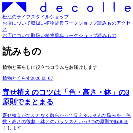
松江のライフスタイルショップ
お店について
取扱い
植物辞典
ワークショップ
読みもの
アクセ
ス
お店について
取扱い
植物辞典
ワークショップ
読みもの
読みもの
植物と暮らしに役立つコラムをお届けします
植物とくらす
2026-08-07
寄せ植えのコツは「色・高さ・鉢」の3
原則でまとまる
寄せ植えがなんとなく散らかって見える…そんな悩みを、色
数・高さの役割・鉢とのバランスという3つの原則で解きほ
ぐします。