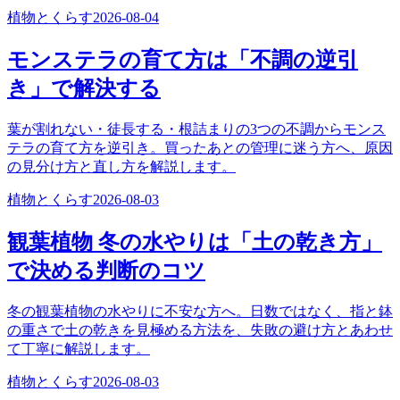
植物とくらす
2026-08-04
モンステラの育て方は「不調の逆引
き」で解決する
葉が割れない・徒長する・根詰まりの3つの不調からモンス
テラの育て方を逆引き。買ったあとの管理に迷う方へ、原因
の見分け方と直し方を解説します。
植物とくらす
2026-08-03
観葉植物 冬の水やりは「土の乾き方」
で決める判断のコツ
冬の観葉植物の水やりに不安な方へ。日数ではなく、指と鉢
の重さで土の乾きを見極める方法を、失敗の避け方とあわせ
て丁寧に解説します。
植物とくらす
2026-08-03