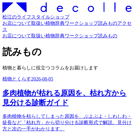
松江のライフスタイルショップ
お店について
取扱い
植物辞典
ワークショップ
読みもの
アクセ
ス
お店について
取扱い
植物辞典
ワークショップ
読みもの
読みもの
植物と暮らしに役立つコラムをお届けします
植物とくらす
2026-08-05
多肉植物が枯れる原因を、枯れ方から
見分ける診断ガイド
多肉植物を枯らしてしまった原因を、ぶよぶよ・しわしわ・
徒長など「枯れ方」から切り分ける診断形式で解説。見分け
方と次の一手がわかります。