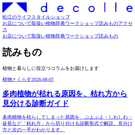
松江のライフスタイルショップ
お店について
取扱い
植物辞典
ワークショップ
読みもの
アクセ
ス
お店について
取扱い
植物辞典
ワークショップ
読みもの
読みもの
植物と暮らしに役立つコラムをお届けします
植物とくらす
2026-08-05
多肉植物が枯れる原因を、枯れ方から
見分ける診断ガイド
多肉植物を枯らしてしまった原因を、ぶよぶよ・しわしわ・
徒長など「枯れ方」から切り分ける診断形式で解説。見分け
方と次の一手がわかります。