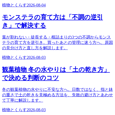
植物とくらす
2026-08-04
モンステラの育て方は「不調の逆引
き」で解決する
葉が割れない・徒長する・根詰まりの3つの不調からモンス
テラの育て方を逆引き。買ったあとの管理に迷う方へ、原因
の見分け方と直し方を解説します。
植物とくらす
2026-08-03
観葉植物 冬の水やりは「土の乾き方」
で決める判断のコツ
冬の観葉植物の水やりに不安な方へ。日数ではなく、指と鉢
の重さで土の乾きを見極める方法を、失敗の避け方とあわせ
て丁寧に解説します。
植物とくらす
2026-08-03