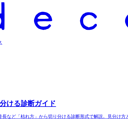
ス
見分ける診断ガイド
徒長など「枯れ方」から切り分ける診断形式で解説。見分け方