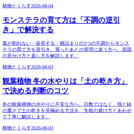
植物とくらす
2026-08-04
モンステラの育て方は「不調の逆引
き」で解決する
葉が割れない・徒長する・根詰まりの3つの不調からモンス
テラの育て方を逆引き。買ったあとの管理に迷う方へ、原因
の見分け方と直し方を解説します。
植物とくらす
2026-08-03
観葉植物 冬の水やりは「土の乾き方」
で決める判断のコツ
冬の観葉植物の水やりに不安な方へ。日数ではなく、指と鉢
の重さで土の乾きを見極める方法を、失敗の避け方とあわせ
て丁寧に解説します。
植物とくらす
2026-08-03