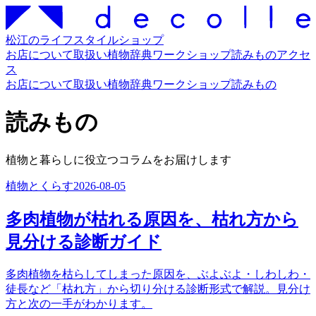
松江のライフスタイルショップ
お店について
取扱い
植物辞典
ワークショップ
読みもの
アクセ
ス
お店について
取扱い
植物辞典
ワークショップ
読みもの
読みもの
植物と暮らしに役立つコラムをお届けします
植物とくらす
2026-08-05
多肉植物が枯れる原因を、枯れ方から
見分ける診断ガイド
多肉植物を枯らしてしまった原因を、ぶよぶよ・しわしわ・
徒長など「枯れ方」から切り分ける診断形式で解説。見分け
方と次の一手がわかります。