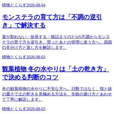
植物とくらす
2026-08-04
モンステラの育て方は「不調の逆引
き」で解決する
葉が割れない・徒長する・根詰まりの3つの不調からモンス
テラの育て方を逆引き。買ったあとの管理に迷う方へ、原因
の見分け方と直し方を解説します。
植物とくらす
2026-08-03
観葉植物 冬の水やりは「土の乾き方」
で決める判断のコツ
冬の観葉植物の水やりに不安な方へ。日数ではなく、指と鉢
の重さで土の乾きを見極める方法を、失敗の避け方とあわせ
て丁寧に解説します。
植物とくらす
2026-08-03