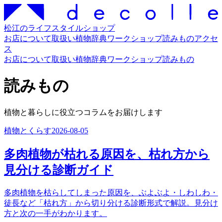
松江のライフスタイルショップ
お店について
取扱い
植物辞典
ワークショップ
読みもの
アクセ
ス
お店について
取扱い
植物辞典
ワークショップ
読みもの
読みもの
植物と暮らしに役立つコラムをお届けします
植物とくらす
2026-08-05
多肉植物が枯れる原因を、枯れ方から
見分ける診断ガイド
多肉植物を枯らしてしまった原因を、ぶよぶよ・しわしわ・
徒長など「枯れ方」から切り分ける診断形式で解説。見分け
方と次の一手がわかります。