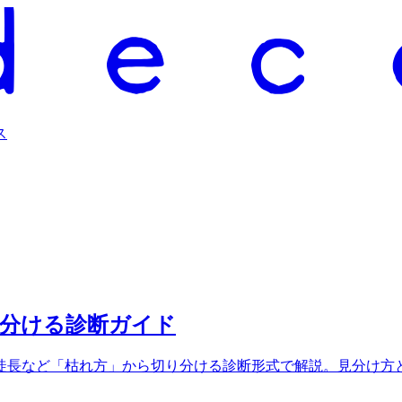
ス
見分ける診断ガイド
徒長など「枯れ方」から切り分ける診断形式で解説。見分け方