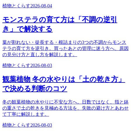
植物とくらす
2026-08-04
モンステラの育て方は「不調の逆引
き」で解決する
葉が割れない・徒長する・根詰まりの3つの不調からモンス
テラの育て方を逆引き。買ったあとの管理に迷う方へ、原因
の見分け方と直し方を解説します。
植物とくらす
2026-08-03
観葉植物 冬の水やりは「土の乾き方」
で決める判断のコツ
冬の観葉植物の水やりに不安な方へ。日数ではなく、指と鉢
の重さで土の乾きを見極める方法を、失敗の避け方とあわせ
て丁寧に解説します。
植物とくらす
2026-08-03