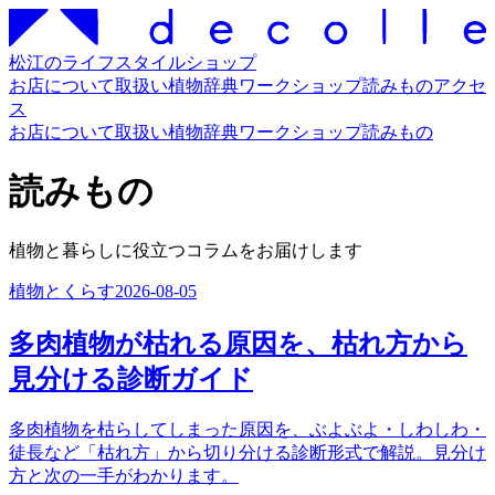
松江のライフスタイルショップ
お店について
取扱い
植物辞典
ワークショップ
読みもの
アクセ
ス
お店について
取扱い
植物辞典
ワークショップ
読みもの
読みもの
植物と暮らしに役立つコラムをお届けします
植物とくらす
2026-08-05
多肉植物が枯れる原因を、枯れ方から
見分ける診断ガイド
多肉植物を枯らしてしまった原因を、ぶよぶよ・しわしわ・
徒長など「枯れ方」から切り分ける診断形式で解説。見分け
方と次の一手がわかります。