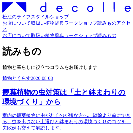
松江のライフスタイルショップ
お店について
取扱い
植物辞典
ワークショップ
読みもの
アクセ
ス
お店について
取扱い
植物辞典
ワークショップ
読みもの
読みもの
植物と暮らしに役立つコラムをお届けします
植物とくらす
2026-08-08
観葉植物の虫対策は「土と鉢まわりの
環境づくり」から
室内の観葉植物に虫がわくのが嫌な方へ。駆除より前にでき
る、虫を出さない土選びと鉢まわりの環境づくりのコツを、
失敗例も交えて解説します。