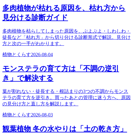
多肉植物が枯れる原因を、枯れ方から
見分ける診断ガイド
多肉植物を枯らしてしまった原因を、ぶよぶよ・しわしわ・
徒長など「枯れ方」から切り分ける診断形式で解説。見分け
方と次の一手がわかります。
植物とくらす
2026-08-04
モンステラの育て方は「不調の逆引
き」で解決する
葉が割れない・徒長する・根詰まりの3つの不調からモンス
テラの育て方を逆引き。買ったあとの管理に迷う方へ、原因
の見分け方と直し方を解説します。
植物とくらす
2026-08-03
観葉植物 冬の水やりは「土の乾き方」