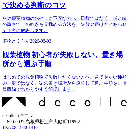
で決める判断のコツ
冬の観葉植物の水やりに不安な方へ。日数ではなく、指と鉢
の重さで土の乾きを見極める方法を、失敗の避け方とあわせ
て丁寧に解説します。
植物とくらす
2026-08-03
観葉植物 初心者が失敗しない、置き場
所から選ぶ手順
はじめての観葉植物で失敗したくない方へ。育てやすい種類
の一覧ではなく、家の置き場所から逆算して選ぶ手順を、店
員目線でわかりやすく解説します。
decolle
（
デコレ
）
〒
690-0033
島根県松江市大庭町1185-2
TEL
0852-60-1316