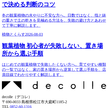
で決める判断のコツ
冬の観葉植物の水やりに不安な方へ。日数ではなく、指と鉢
の重さで土の乾きを見極める方法を、失敗の避け方とあわせ
て丁寧に解説します。
植物とくらす
2026-08-03
観葉植物 初心者が失敗しない、置き場
所から選ぶ手順
はじめての観葉植物で失敗したくない方へ。育てやすい種類
の一覧ではなく、家の置き場所から逆算して選ぶ手順を、店
員目線でわかりやすく解説します。
decolle
（
デコレ
）
〒
690-0033
島根県松江市大庭町1185-2
TEL
0852-60-1316