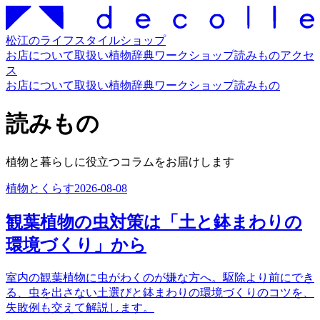
松江のライフスタイルショップ
お店について
取扱い
植物辞典
ワークショップ
読みもの
アクセ
ス
お店について
取扱い
植物辞典
ワークショップ
読みもの
読みもの
植物と暮らしに役立つコラムをお届けします
植物とくらす
2026-08-08
観葉植物の虫対策は「土と鉢まわりの
環境づくり」から
室内の観葉植物に虫がわくのが嫌な方へ。駆除より前にでき
る、虫を出さない土選びと鉢まわりの環境づくりのコツを、
失敗例も交えて解説します。