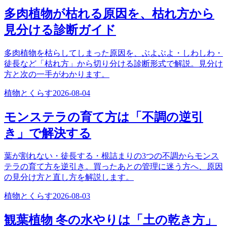
多肉植物が枯れる原因を、枯れ方から
見分ける診断ガイド
多肉植物を枯らしてしまった原因を、ぶよぶよ・しわしわ・
徒長など「枯れ方」から切り分ける診断形式で解説。見分け
方と次の一手がわかります。
植物とくらす
2026-08-04
モンステラの育て方は「不調の逆引
き」で解決する
葉が割れない・徒長する・根詰まりの3つの不調からモンス
テラの育て方を逆引き。買ったあとの管理に迷う方へ、原因
の見分け方と直し方を解説します。
植物とくらす
2026-08-03
観葉植物 冬の水やりは「土の乾き方」