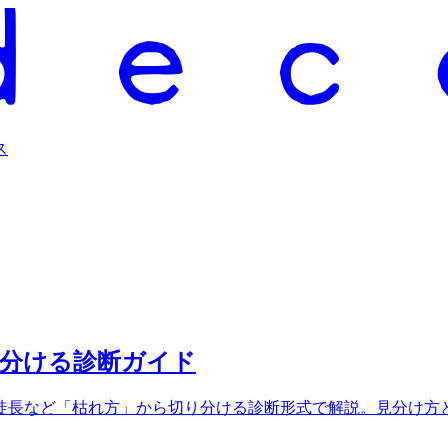
ス
見分ける診断ガイド
徒長など「枯れ方」から切り分ける診断形式で解説。見分け方