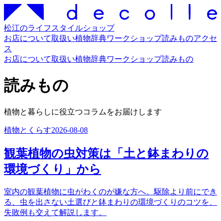
松江のライフスタイルショップ
お店について
取扱い
植物辞典
ワークショップ
読みもの
アクセ
ス
お店について
取扱い
植物辞典
ワークショップ
読みもの
読みもの
植物と暮らしに役立つコラムをお届けします
植物とくらす
2026-08-08
観葉植物の虫対策は「土と鉢まわりの
環境づくり」から
室内の観葉植物に虫がわくのが嫌な方へ。駆除より前にでき
る、虫を出さない土選びと鉢まわりの環境づくりのコツを、
失敗例も交えて解説します。