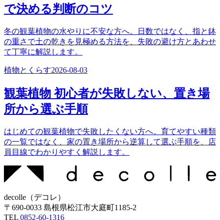
で決める判断のコツ
冬の観葉植物の水やりに不安な方へ。日数ではなく、指と鉢
の重さで土の乾きを見極める方法を、失敗の避け方とあわせ
て丁寧に解説します。
植物とくらす
2026-08-03
観葉植物 初心者が失敗しない、置き場
所から選ぶ手順
はじめての観葉植物で失敗したくない方へ。育てやすい種類
の一覧ではなく、家の置き場所から逆算して選ぶ手順を、店
員目線でわかりやすく解説します。
decolle
（
デコレ
）
〒
690-0033
島根県松江市大庭町1185-2
TEL
0852-60-1316