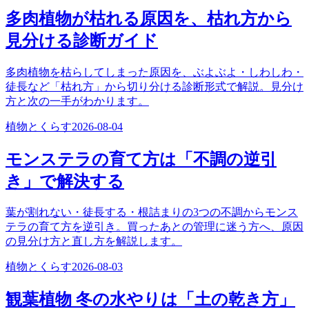
多肉植物が枯れる原因を、枯れ方から
見分ける診断ガイド
多肉植物を枯らしてしまった原因を、ぶよぶよ・しわしわ・
徒長など「枯れ方」から切り分ける診断形式で解説。見分け
方と次の一手がわかります。
植物とくらす
2026-08-04
モンステラの育て方は「不調の逆引
き」で解決する
葉が割れない・徒長する・根詰まりの3つの不調からモンス
テラの育て方を逆引き。買ったあとの管理に迷う方へ、原因
の見分け方と直し方を解説します。
植物とくらす
2026-08-03
観葉植物 冬の水やりは「土の乾き方」