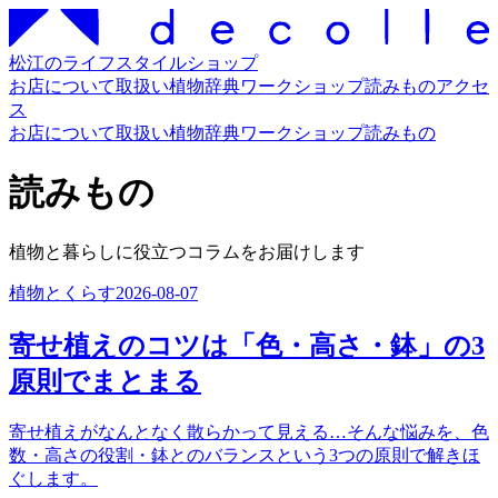
松江のライフスタイルショップ
お店について
取扱い
植物辞典
ワークショップ
読みもの
アクセ
ス
お店について
取扱い
植物辞典
ワークショップ
読みもの
読みもの
植物と暮らしに役立つコラムをお届けします
植物とくらす
2026-08-07
寄せ植えのコツは「色・高さ・鉢」の3
原則でまとまる
寄せ植えがなんとなく散らかって見える…そんな悩みを、色
数・高さの役割・鉢とのバランスという3つの原則で解きほ
ぐします。