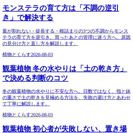
モンステラの育て方は「不調の逆引
き」で解決する
葉が割れない・徒長する・根詰まりの3つの不調からモンス
テラの育て方を逆引き。買ったあとの管理に迷う方へ、原因
の見分け方と直し方を解説します。
植物とくらす
2026-08-03
観葉植物 冬の水やりは「土の乾き方」
で決める判断のコツ
冬の観葉植物の水やりに不安な方へ。日数ではなく、指と鉢
の重さで土の乾きを見極める方法を、失敗の避け方とあわせ
て丁寧に解説します。
植物とくらす
2026-08-03
観葉植物 初心者が失敗しない、置き場