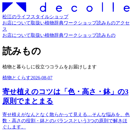
松江のライフスタイルショップ
お店について
取扱い
植物辞典
ワークショップ
読みもの
アクセ
ス
お店について
取扱い
植物辞典
ワークショップ
読みもの
読みもの
植物と暮らしに役立つコラムをお届けします
植物とくらす
2026-08-07
寄せ植えのコツは「色・高さ・鉢」の3
原則でまとまる
寄せ植えがなんとなく散らかって見える…そんな悩みを、色
数・高さの役割・鉢とのバランスという3つの原則で解きほ
ぐします。