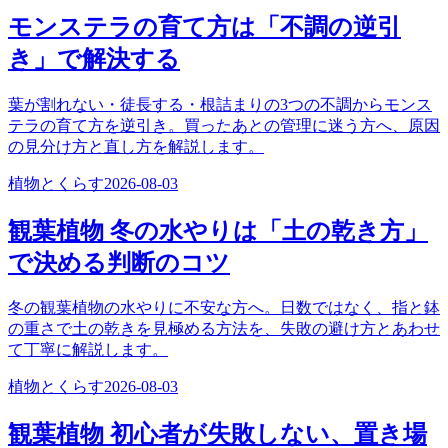
モンステラの育て方は「不調の逆引
き」で解決する
葉が割れない・徒長する・根詰まりの3つの不調からモンス
テラの育て方を逆引き。買ったあとの管理に迷う方へ、原因
の見分け方と直し方を解説します。
植物とくらす
2026-08-03
観葉植物 冬の水やりは「土の乾き方」
で決める判断のコツ
冬の観葉植物の水やりに不安な方へ。日数ではなく、指と鉢
の重さで土の乾きを見極める方法を、失敗の避け方とあわせ
て丁寧に解説します。
植物とくらす
2026-08-03
観葉植物 初心者が失敗しない、置き場