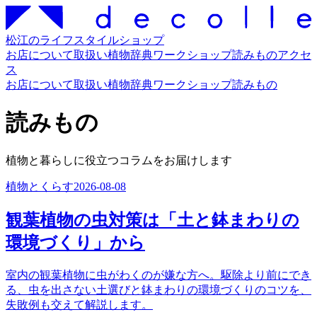
松江のライフスタイルショップ
お店について
取扱い
植物辞典
ワークショップ
読みもの
アクセ
ス
お店について
取扱い
植物辞典
ワークショップ
読みもの
読みもの
植物と暮らしに役立つコラムをお届けします
植物とくらす
2026-08-08
観葉植物の虫対策は「土と鉢まわりの
環境づくり」から
室内の観葉植物に虫がわくのが嫌な方へ。駆除より前にでき
る、虫を出さない土選びと鉢まわりの環境づくりのコツを、
失敗例も交えて解説します。