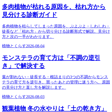
多肉植物が枯れる原因を、枯れ方から
見分ける診断ガイド
多肉植物を枯らしてしまった原因を、ぶよぶよ・しわしわ・
徒長など「枯れ方」から切り分ける診断形式で解説。見分け
方と次の一手がわかります。
植物とくらす
2026-08-04
モンステラの育て方は「不調の逆引
き」で解決する
葉が割れない・徒長する・根詰まりの3つの不調からモンス
テラの育て方を逆引き。買ったあとの管理に迷う方へ、原因
の見分け方と直し方を解説します。
植物とくらす
2026-08-03
観葉植物 冬の水やりは「土の乾き方」