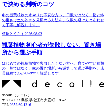
で決める判断のコツ
冬の観葉植物の水やりに不安な方へ。日数ではなく、指と鉢
の重さで土の乾きを見極める方法を、失敗の避け方とあわせ
て丁寧に解説します。
植物とくらす
2026-08-03
観葉植物 初心者が失敗しない、置き場
所から選ぶ手順
はじめての観葉植物で失敗したくない方へ。育てやすい種類
の一覧ではなく、家の置き場所から逆算して選ぶ手順を、店
員目線でわかりやすく解説します。
decolle
（
デコレ
）
〒
690-0033
島根県松江市大庭町1185-2
TEL
0852-60-1316