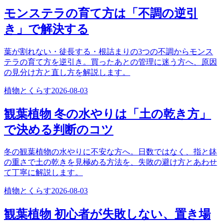
モンステラの育て方は「不調の逆引
き」で解決する
葉が割れない・徒長する・根詰まりの3つの不調からモンス
テラの育て方を逆引き。買ったあとの管理に迷う方へ、原因
の見分け方と直し方を解説します。
植物とくらす
2026-08-03
観葉植物 冬の水やりは「土の乾き方」
で決める判断のコツ
冬の観葉植物の水やりに不安な方へ。日数ではなく、指と鉢
の重さで土の乾きを見極める方法を、失敗の避け方とあわせ
て丁寧に解説します。
植物とくらす
2026-08-03
観葉植物 初心者が失敗しない、置き場