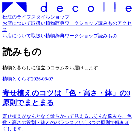
松江のライフスタイルショップ
お店について
取扱い
植物辞典
ワークショップ
読みもの
アクセ
ス
お店について
取扱い
植物辞典
ワークショップ
読みもの
読みもの
植物と暮らしに役立つコラムをお届けします
植物とくらす
2026-08-07
寄せ植えのコツは「色・高さ・鉢」の3
原則でまとまる
寄せ植えがなんとなく散らかって見える…そんな悩みを、色
数・高さの役割・鉢とのバランスという3つの原則で解きほ
ぐします。