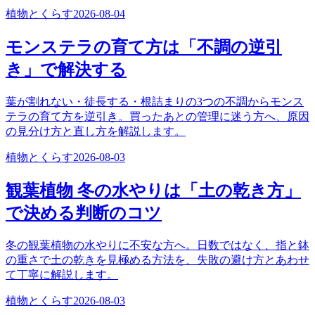
植物とくらす
2026-08-04
モンステラの育て方は「不調の逆引
き」で解決する
葉が割れない・徒長する・根詰まりの3つの不調からモンス
テラの育て方を逆引き。買ったあとの管理に迷う方へ、原因
の見分け方と直し方を解説します。
植物とくらす
2026-08-03
観葉植物 冬の水やりは「土の乾き方」
で決める判断のコツ
冬の観葉植物の水やりに不安な方へ。日数ではなく、指と鉢
の重さで土の乾きを見極める方法を、失敗の避け方とあわせ
て丁寧に解説します。
植物とくらす
2026-08-03