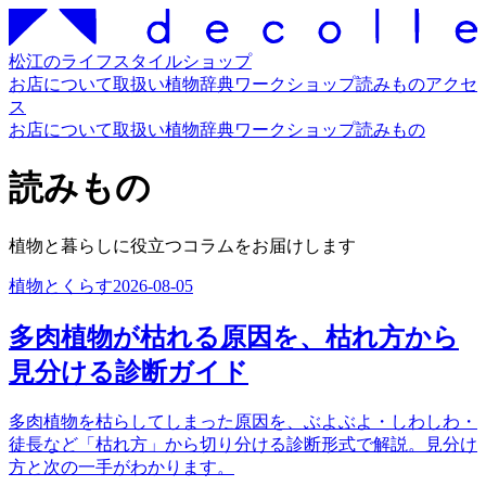
松江のライフスタイルショップ
お店について
取扱い
植物辞典
ワークショップ
読みもの
アクセ
ス
お店について
取扱い
植物辞典
ワークショップ
読みもの
読みもの
植物と暮らしに役立つコラムをお届けします
植物とくらす
2026-08-05
多肉植物が枯れる原因を、枯れ方から
見分ける診断ガイド
多肉植物を枯らしてしまった原因を、ぶよぶよ・しわしわ・
徒長など「枯れ方」から切り分ける診断形式で解説。見分け
方と次の一手がわかります。