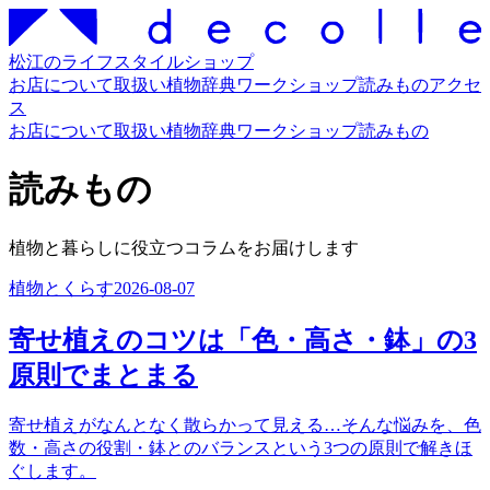
松江のライフスタイルショップ
お店について
取扱い
植物辞典
ワークショップ
読みもの
アクセ
ス
お店について
取扱い
植物辞典
ワークショップ
読みもの
読みもの
植物と暮らしに役立つコラムをお届けします
植物とくらす
2026-08-07
寄せ植えのコツは「色・高さ・鉢」の3
原則でまとまる
寄せ植えがなんとなく散らかって見える…そんな悩みを、色
数・高さの役割・鉢とのバランスという3つの原則で解きほ
ぐします。