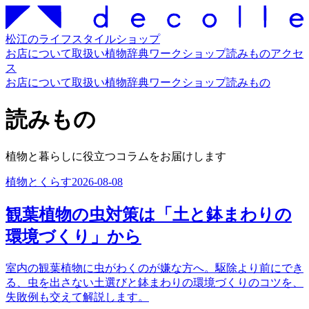
松江のライフスタイルショップ
お店について
取扱い
植物辞典
ワークショップ
読みもの
アクセ
ス
お店について
取扱い
植物辞典
ワークショップ
読みもの
読みもの
植物と暮らしに役立つコラムをお届けします
植物とくらす
2026-08-08
観葉植物の虫対策は「土と鉢まわりの
環境づくり」から
室内の観葉植物に虫がわくのが嫌な方へ。駆除より前にでき
る、虫を出さない土選びと鉢まわりの環境づくりのコツを、
失敗例も交えて解説します。