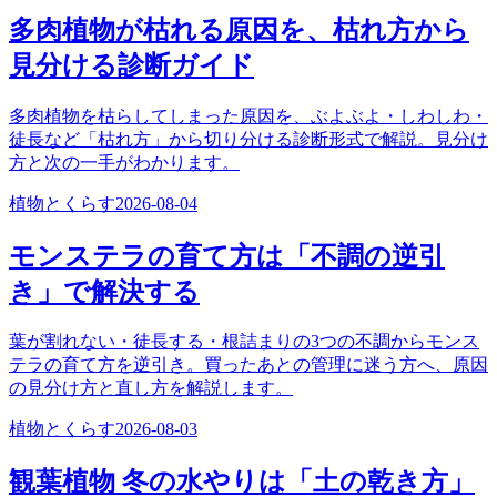
多肉植物が枯れる原因を、枯れ方から
見分ける診断ガイド
多肉植物を枯らしてしまった原因を、ぶよぶよ・しわしわ・
徒長など「枯れ方」から切り分ける診断形式で解説。見分け
方と次の一手がわかります。
植物とくらす
2026-08-04
モンステラの育て方は「不調の逆引
き」で解決する
葉が割れない・徒長する・根詰まりの3つの不調からモンス
テラの育て方を逆引き。買ったあとの管理に迷う方へ、原因
の見分け方と直し方を解説します。
植物とくらす
2026-08-03
観葉植物 冬の水やりは「土の乾き方」