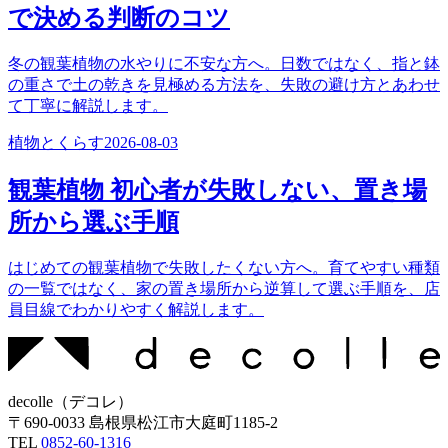
で決める判断のコツ
冬の観葉植物の水やりに不安な方へ。日数ではなく、指と鉢
の重さで土の乾きを見極める方法を、失敗の避け方とあわせ
て丁寧に解説します。
植物とくらす
2026-08-03
観葉植物 初心者が失敗しない、置き場
所から選ぶ手順
はじめての観葉植物で失敗したくない方へ。育てやすい種類
の一覧ではなく、家の置き場所から逆算して選ぶ手順を、店
員目線でわかりやすく解説します。
decolle
（
デコレ
）
〒
690-0033
島根県松江市大庭町1185-2
TEL
0852-60-1316