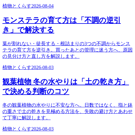
植物とくらす
2026-08-04
モンステラの育て方は「不調の逆引
き」で解決する
葉が割れない・徒長する・根詰まりの3つの不調からモンス
テラの育て方を逆引き。買ったあとの管理に迷う方へ、原因
の見分け方と直し方を解説します。
植物とくらす
2026-08-03
観葉植物 冬の水やりは「土の乾き方」
で決める判断のコツ
冬の観葉植物の水やりに不安な方へ。日数ではなく、指と鉢
の重さで土の乾きを見極める方法を、失敗の避け方とあわせ
て丁寧に解説します。
植物とくらす
2026-08-03