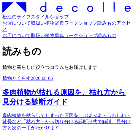
松江のライフスタイルショップ
お店について
取扱い
植物辞典
ワークショップ
読みもの
アクセ
ス
お店について
取扱い
植物辞典
ワークショップ
読みもの
読みもの
植物と暮らしに役立つコラムをお届けします
植物とくらす
2026-08-05
多肉植物が枯れる原因を、枯れ方から
見分ける診断ガイド
多肉植物を枯らしてしまった原因を、ぶよぶよ・しわしわ・
徒長など「枯れ方」から切り分ける診断形式で解説。見分け
方と次の一手がわかります。