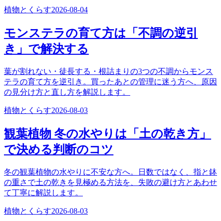
植物とくらす
2026-08-04
モンステラの育て方は「不調の逆引
き」で解決する
葉が割れない・徒長する・根詰まりの3つの不調からモンス
テラの育て方を逆引き。買ったあとの管理に迷う方へ、原因
の見分け方と直し方を解説します。
植物とくらす
2026-08-03
観葉植物 冬の水やりは「土の乾き方」
で決める判断のコツ
冬の観葉植物の水やりに不安な方へ。日数ではなく、指と鉢
の重さで土の乾きを見極める方法を、失敗の避け方とあわせ
て丁寧に解説します。
植物とくらす
2026-08-03