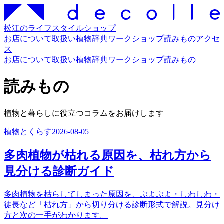
松江のライフスタイルショップ
お店について
取扱い
植物辞典
ワークショップ
読みもの
アクセ
ス
お店について
取扱い
植物辞典
ワークショップ
読みもの
読みもの
植物と暮らしに役立つコラムをお届けします
植物とくらす
2026-08-05
多肉植物が枯れる原因を、枯れ方から
見分ける診断ガイド
多肉植物を枯らしてしまった原因を、ぶよぶよ・しわしわ・
徒長など「枯れ方」から切り分ける診断形式で解説。見分け
方と次の一手がわかります。