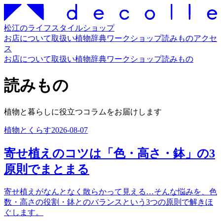
松江のライフスタイルショップ
お店について
取扱い
植物辞典
ワークショップ
読みもの
アクセ
ス
お店について
取扱い
植物辞典
ワークショップ
読みもの
読みもの
植物と暮らしに役立つコラムをお届けします
植物とくらす
2026-08-07
寄せ植えのコツは「色・高さ・鉢」の3
原則でまとまる
寄せ植えがなんとなく散らかって見える…そんな悩みを、色
数・高さの役割・鉢とのバランスという3つの原則で解きほ
ぐします。