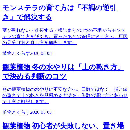
モンステラの育て方は「不調の逆引
き」で解決する
葉が割れない・徒長する・根詰まりの3つの不調からモンス
テラの育て方を逆引き。買ったあとの管理に迷う方へ、原因
の見分け方と直し方を解説します。
植物とくらす
2026-08-03
観葉植物 冬の水やりは「土の乾き方」
で決める判断のコツ
冬の観葉植物の水やりに不安な方へ。日数ではなく、指と鉢
の重さで土の乾きを見極める方法を、失敗の避け方とあわせ
て丁寧に解説します。
植物とくらす
2026-08-03
観葉植物 初心者が失敗しない、置き場