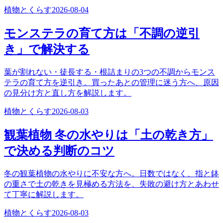
植物とくらす
2026-08-04
モンステラの育て方は「不調の逆引
き」で解決する
葉が割れない・徒長する・根詰まりの3つの不調からモンス
テラの育て方を逆引き。買ったあとの管理に迷う方へ、原因
の見分け方と直し方を解説します。
植物とくらす
2026-08-03
観葉植物 冬の水やりは「土の乾き方」
で決める判断のコツ
冬の観葉植物の水やりに不安な方へ。日数ではなく、指と鉢
の重さで土の乾きを見極める方法を、失敗の避け方とあわせ
て丁寧に解説します。
植物とくらす
2026-08-03