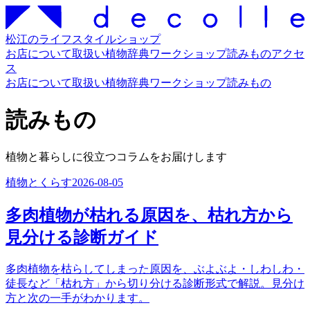
松江のライフスタイルショップ
お店について
取扱い
植物辞典
ワークショップ
読みもの
アクセ
ス
お店について
取扱い
植物辞典
ワークショップ
読みもの
読みもの
植物と暮らしに役立つコラムをお届けします
植物とくらす
2026-08-05
多肉植物が枯れる原因を、枯れ方から
見分ける診断ガイド
多肉植物を枯らしてしまった原因を、ぶよぶよ・しわしわ・
徒長など「枯れ方」から切り分ける診断形式で解説。見分け
方と次の一手がわかります。