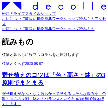
松江のライフスタイルショップ
お店について
取扱い
植物辞典
ワークショップ
読みもの
アクセ
ス
お店について
取扱い
植物辞典
ワークショップ
読みもの
読みもの
植物と暮らしに役立つコラムをお届けします
植物とくらす
2026-08-07
寄せ植えのコツは「色・高さ・鉢」の3
原則でまとまる
寄せ植えがなんとなく散らかって見える…そんな悩みを、色
数・高さの役割・鉢とのバランスという3つの原則で解きほ
ぐします。