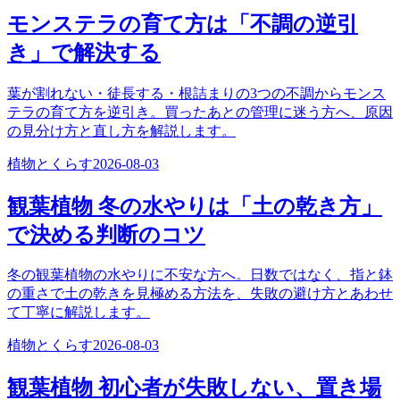
モンステラの育て方は「不調の逆引
き」で解決する
葉が割れない・徒長する・根詰まりの3つの不調からモンス
テラの育て方を逆引き。買ったあとの管理に迷う方へ、原因
の見分け方と直し方を解説します。
植物とくらす
2026-08-03
観葉植物 冬の水やりは「土の乾き方」
で決める判断のコツ
冬の観葉植物の水やりに不安な方へ。日数ではなく、指と鉢
の重さで土の乾きを見極める方法を、失敗の避け方とあわせ
て丁寧に解説します。
植物とくらす
2026-08-03
観葉植物 初心者が失敗しない、置き場