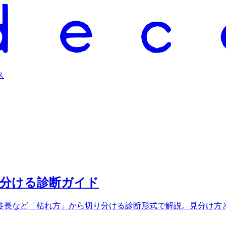
ス
見分ける診断ガイド
徒長など「枯れ方」から切り分ける診断形式で解説。見分け方